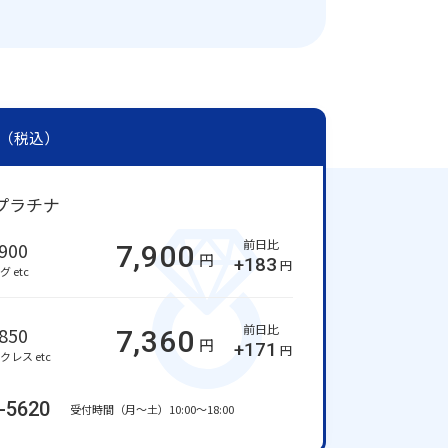
（税込）
プラチナ
前日比
900
7,900
円
+183
円
 etc
前日比
850
7,360
円
+171
円
クレス etc
-5620
受付時間（月～土）10:00～18:00