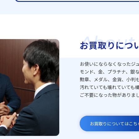
About
お買取りにつ
お使いにならなくなったジ
モンド、金、プラチナ、銀
勲章、メダル、金貨、小判
汚れていても壊れていても
ご不要になった物がありま
お買取りについてはこち