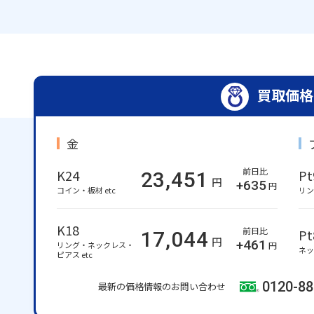
買取価格
金
。
前日比
K24
Pt
23,451
円
+635
円
コイン・板材 etc
リング
K18
前日比
Pt
17,044
円
+461
リング・ネックレス・
円
ネッ
ピアス etc
0120-88
最新の価格情報のお問い合わせ